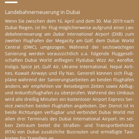
Lan­de­bah­ner­neuerung in Dubai
Wenn Sie zwi­schen dem 16. April und dem 30. Mai 2019 nach
Dubai flie­gen, ist Ihr Flug mög­li­cher­wei­se auf­g­rund einer
Lan­
de­bah­ner­neuerung am Dubai In­ter­na­tional Air­port
(DXB) zum
zwei­ten Flug­ha­fen der Me­ga­ci­ty am Golf, dem Dubai World
Cen­tral (DWC), um­ge­zo­gen. Wäh­rend der sech­swö­chi­gen
Sanie­r­ung wer­den vor­aus­sicht­lich u.a. folg­en­de Flug­gesell­
schaf­ten Dubai World an­f­lie­gen: Fly­du­bai, Wizz Air, Ae­ro­f­lot,
In­di­go, Spice Jet, Gulf Air, Ukrai­ne In­ter­na­tional, Nepal Air­li­
nes, Ku­wait Air­ways und Fly Nas. Ge­ne­rell kön­nen sich Flug­
plä­ne wäh­rend der Sanie­r­ung­s­ar­bei­ten an bei­den Flug­hä­fen
än­dern, wir emp­feh­len vor Reis­e­be­ginn Zei­ten sowie Ab­flug-
und An­kunfts­flug­ha­fen zu über­prü­fen. Wäh­rend des Um­baus
wird alle drei­ßig Mi­nu­ten ein kos­ten­loser Air­port Ex­press Ser­
vice zwi­schen bei­den Flug­hä­fen an­ge­bo­ten. Der Dienst ist in
beide Rich­t­un­gen ver­füg­bar und ver­bin­det Dubai World mit
allen drei Ter­mi­nals des Dubai In­ter­na­tional Air­port. Im sel­
ben Zei­t­raum bi­e­tet die St­ra­ßen- und Trans­port­be­hör­de
(RTA) von Dubai zu­sätz­li­che Bus­rou­ten und er­mä­ßig­te Ta­xi­
kos­ten für Trans­fers an.