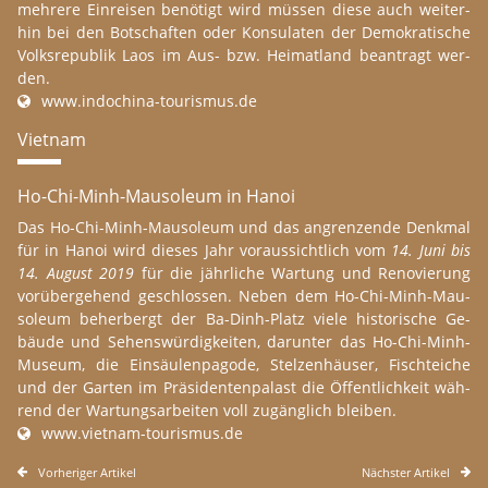
meh­re­re Ein­reis­en be­nö­tigt wird müs­sen diese auch weit­er­
hin bei den Bot­schaf­ten oder Kon­su­la­ten der De­mo­kra­ti­sche
Volks­re­pu­blik Laos im Aus- bzw. Hei­mat­land be­an­tragt wer­
den.
www.​indochina-​tourismus.​de
Viet­nam
Ho-Chi-Minh-Mau­so­le­um in Hanoi
Das Ho-Chi-Minh-Mau­so­le­um und das an­gren­zen­de Denk­mal
für in Hanoi wird die­s­es Jahr vor­aus­sicht­lich vom
14. Juni bis
14. Au­gust 2019
für die jähr­li­che War­tung und Re­no­vie­rung
vor­über­ge­hend geschlos­sen. Neben dem Ho-Chi-Minh-Mau­
so­le­um be­her­bergt der Ba-Dinh-Platz viele his­to­ri­sche Ge­
bäu­de und Se­hens­wür­dig­kei­ten, dar­un­ter das Ho-Chi-Minh-
Muse­um, die Ein­s­äu­len­pago­de, Stel­zen­hä­u­ser, Fischt­eiche
und der Gar­ten im Prä­si­den­ten­pa­last die Öf­fent­lichkeit wäh­
rend der War­tungs­ar­bei­ten voll zu­gäng­lich blei­ben.
www.​vietnam-​tourismus.​de
Vor­he­ri­ger Ar­tikel
Nächs­ter Ar­tikel