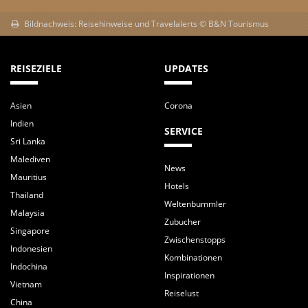
Bildnachweis: Reisehinweise und Travelalerts © B&N Tourismus
REISEZIELE
UPDATES
Asien
Corona
Indien
SERVICE
Sri Lanka
Malediven
News
Mauritius
Hotels
Thailand
Weltenbummler
Malaysia
Zubucher
Singapore
Zwischenstopps
Indonesien
Kombinationen
Indochina
Inspirationen
Vietnam
Reiselust
China