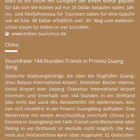
März ist ein Visum mit Gül­tig­keit von einem Monat ge­plant,
für das sich die Kos­ten auf nur 25 Dol­lar be­laufen sol­len. Jah­
res- und Fünf­jah­res­vi­sa für Tou­ris­ten sol­len für eine Ge­bühr
von 40 bzw. 80 Dol­lar er­hält­lich sein. Ihr Weg zum elek­tro­ni­
schen Visum für In­di­en in vier Schrit­ten.
www.​indien-​tourismus.​de
China
Vi­sum­frei­er 144-Stun­den-Tran­sit in Pro­vinz Guang­
dong
Deut­sche Staa­ts­an­ge­hö­ri­ge, die über die Flug­hä­fen Guang­
zhou Baiyun In­ter­na­tional Air­port, Shen­zhen Bao’an In­ter­na­
tional Air­port oder Jieyang Chao­s­han In­ter­na­tional Air­port
ein­reis­en und inne­r­halb von 144 Stun­den in ein Dritt­land
(das nicht das Land des Reise­an­tritts ist) wei­ter­reis­en, kön­
nen sich vi­sum­frei in der Pro­vinz Guang­dong auf­h­al­ten. Eine
Wei­ter­reise mit einem An­schluss­flug inne­r­halb Chi­nas (z.B.
Ein­reise in Guang­dong mit 144h-Tran­sit und Wei­ter­reise über
Pe­king in ein Dritt­land) ist des­halb nicht mög­lich. Die Aus­
reise aus Fest­landchi­na kann über ins­g­e­s­amt 32 Grenz­über­