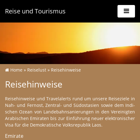
Reise und Tourismus
Home
»
Reisel­ust
»
Rei­s­e­hin­wei­se
Rei­s­e­hin­wei­se
Rei­s­e­hin­wei­se und Tra­ve­lal­erts rund um un­se­re Reis­e­zie­le in
Nah- und Fernost, Zen­tral- und Süd­os­ta­si­en sowie dem In­di­
schen Ozean von Lan­de­bahn­sanie­r­un­g­en in den Ver­ei­nig­ten
Ara­bi­schen Emira­ten bis zur Ein­füh­rung neuer elek­tro­ni­scher
Visa für die De­mo­kra­ti­sche Volks­re­pu­blik Laos.
Emira­te