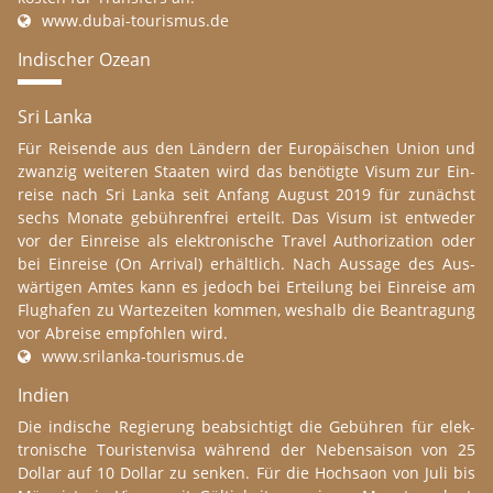
www.​dubai-​tourismus.​de
In­di­scher Ozean
Sri Lanka
Für Reis­en­de aus den Län­dern der Eu­ro­päi­schen Union und
zwanzig wei­te­ren Staa­ten wird das be­nö­tig­te Visum zur Ein­
reise nach Sri Lanka seit An­fang Au­gust 2019 für zu­nächst
sechs Mo­na­te ge­büh­renfr­ei er­teilt. Das Visum ist ent­we­der
vor der Ein­reise als elek­tro­ni­sche Tra­vel Au­t­ho­ri­za­ti­on oder
bei Ein­reise (On Arr­i­val) er­hält­lich. Nach Aus­sa­ge des Aus­
wär­ti­gen Amtes kann es jedoch bei Er­tei­lung bei Ein­reise am
Flug­ha­fen zu War­tezei­ten kom­men, wes­halb die Be­an­tra­gung
vor Ab­reise emp­foh­len wird.
www.​srilanka-​tourismus.​de
In­di­en
Die in­di­sche Re­gi­erung be­ab­sich­tigt die Ge­büh­ren für elek­
tro­ni­sche Tou­ris­ten­vi­sa wäh­rend der Ne­ben­sai­son von 25
Dol­lar auf 10 Dol­lar zu sen­ken. Für die Hoch­saon von Juli bis