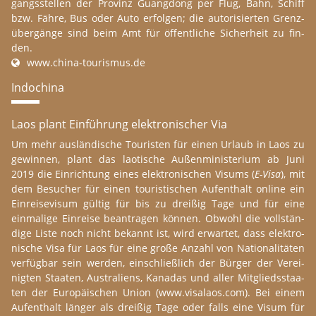
gangs­stel­len der Pro­vinz Guang­dong per Flug, Bahn, Schiff
bzw. Fähre, Bus oder Auto er­folg­en; die au­tori­sier­ten Grenz­
über­gän­ge sind beim Amt für öf­fent­li­che Si­ch­er­heit zu fin­
den.
www.​china-​tourismus.​de
In­do­chi­na
Laos plant Ein­füh­rung elek­tro­ni­scher Via
Um mehr aus­län­di­sche Tou­ris­ten für einen Ur­laub in Laos zu
ge­winnen, plant das lao­ti­sche Au­ßen­mini­s­te­ri­um ab Juni
2019 die Ein­rich­t­ung eines elek­tro­ni­schen Vi­sums (
E-Vi­sa
), mit
dem Be­su­ch­er für einen tou­ris­t­i­schen Auf­ent­halt on­line ein
Ein­reise­vi­sum gül­tig für bis zu drei­ßig Tage und für eine
einma­li­ge Ein­reise be­an­tra­gen kön­nen. Ob­wohl die voll­st­än­
di­ge Liste noch nicht be­kannt ist, wird er­war­tet, dass elek­tro­
ni­sche Visa für Laos für eine große An­zahl von Na­tionali­tä­ten
ver­füg­bar sein wer­den, ein­schließ­lich der Bür­ger der Ver­ei­
nig­ten Staa­ten, Aus­t­rali­ens, Ka­na­das und aller Mit­glieds­staa­
ten der Eu­ro­päi­schen Union (www.​visalaos.​com). Bei einem
Auf­ent­halt län­ger als drei­ßig Tage oder falls eine Visum für