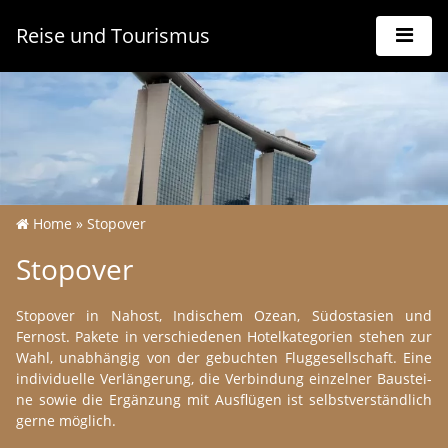
Reise und Tourismus
Home
»
Sto­po­ver
Sto­po­ver
Sto­po­ver in Na­h­ost, In­di­schem Ozean, Süd­os­ta­si­en und
Fernost. Pa­ke­te in ver­schie­de­nen Ho­tel­ka­te­go­ri­en ste­hen zur
Wahl, un­ab­hän­gig von der ge­buch­ten Flug­gesell­schaft. Eine
in­di­vi­du­el­le Ver­län­ge­r­ung, die Ver­bin­dung ein­zel­ner Bau­s­tei­
ne sowie die Er­gänzung mit Aus­flü­gen ist selbst­ver­st­änd­lich
gerne mög­lich.