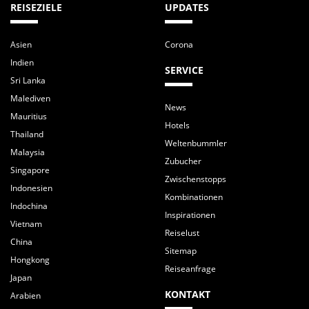
REISEZIELE
UPDATES
Asien
Corona
Indien
SERVICE
Sri Lanka
Malediven
News
Mauritius
Hotels
Thailand
Weltenbummler
Malaysia
Zubucher
Singapore
Zwischenstopps
Indonesien
Kombinationen
Indochina
Inspirationen
Vietnam
Reiselust
China
Sitemap
Hongkong
Reiseanfrage
Japan
KONTAKT
Arabien