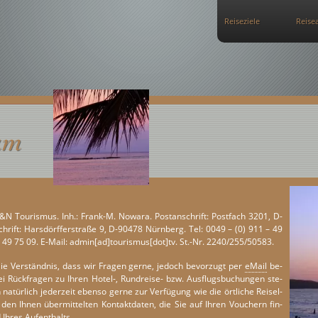
Reiseziele
Reise
um
: B&N Tou­ris­mus. Inh.: Fra­nk-M. No­wa­ra. Post­an­s­chrift: Post­fach 3201, D-
rift: Hars­dörf­fer­st­ra­ße 9, D-90478 Nürn­berg. Tel: 0049 – (0) 911 – 49
– 49 75 09. E-Mail: admin[ad]tou­ris­mus[dot]tv. St.-Nr. 2240/255/50583.
ie Ver­st­änd­nis, dass wir Fra­gen gerne, jedoch be­vor­zugt per
eMail
be­
ei Rück­fra­gen zu Ihren Ho­tel-, Run­dreise- bzw. Aus­flugs­bu­chun­gen ste­
na­tür­lich je­der­zeit eben­so gerne zur Ver­fü­gung wie die ört­li­che Reisel­
r den Ihnen über­mittel­ten Kon­takt­da­ten, die Sie auf Ihren Vou­chern fin­
Ihres Auf­ent­halts.