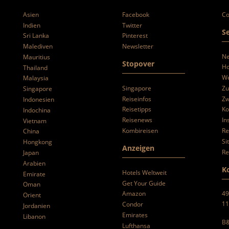
Asien
Facebook
Co
Indien
Twitter
Se
Sri Lanka
Pinterest
Malediven
Newsletter
N
Mauritius
Stopover
Ho
Thailand
We
Malaysia
Singapore
Zu
Singapore
Reiseinfos
Zw
Indonesien
Reisetipps
Ko
Indochina
Reisenews
In
Vietnam
Kombireisen
Re
China
Si
Hongkong
Anzeigen
Re
Japan
Arabien
K
Hotels Weltweit
Emirate
Get Your Guide
Oman
49
Amazon
Orient
11
Condor
Jordanien
Emirates
Libanon
B&
Lufthansa