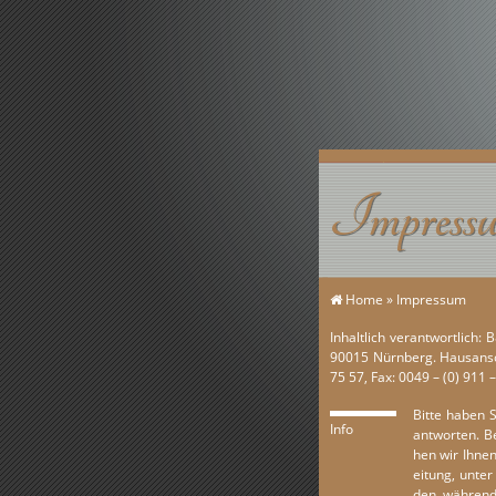
Impress
Home
»
Im­pres­sum
In­halt­lich ver­ant­wort­lich
90015 Nürn­berg. Hausan­s­ch
75 57, Fax: 0049 – (0) 911 
Bitte haben S
Info
ant­wor­ten. B
hen wir Ihnen 
ei­t­ung, unte
den, wäh­rend 