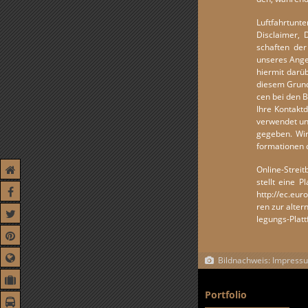
Luft­fahr­t­un­
Dis­clai­mer, 
schaf­ten der 
un­se­res An­ge
hier­mit dar­ü
dies­em Grund 
cen bei den Be­
Ihre Kon­takt
ver­wen­det u
ge­ge­ben. Wir
forma­tio­nen 
On­line-St­rei
stellt eine Pl
http://​ec.​eur
ren zur al­ter­
legungs-Platt­
Bildnachweis: Impress
Portfolio