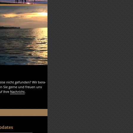
eise nicht ge­fun­den? Wir be­ra­
en Sie gerne und freu­en uns
uf Ihre
Nach­richt
.
pdates