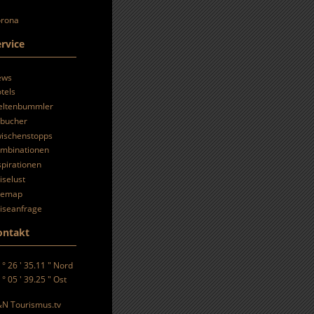
rona
rvice
ews
tels
ltenbummler
bucher
ischenstopps
mbinationen
spirationen
iselust
temap
iseanfrage
ontakt
 ° 26 ' 35.11 " Nord
 ° 05 ' 39.25 " Ost
N Tourismus.tv