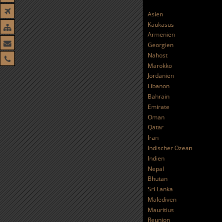
Asien
Kaukasus
Armenien
Georgien
Nahost
Marokko
Jordanien
Libanon
Bahrain
Emirate
Oman
Qatar
Iran
Indischer Ozean
Indien
Nepal
Bhutan
Sri Lanka
Malediven
Mauritius
Reunion