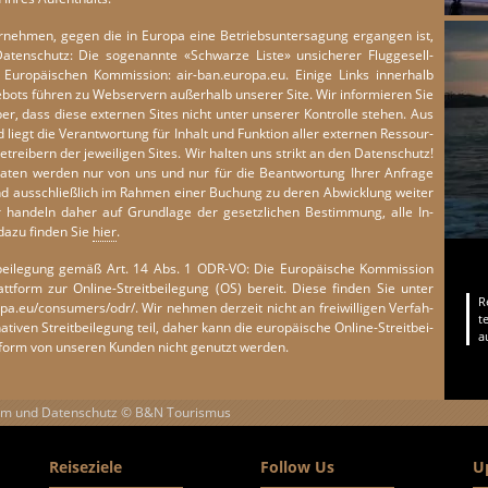
ter­neh­men, gegen die in Eu­ro­pa eine Be­triebs­un­ter­sa­gung er­gan­gen ist,
Da­ten­schutz: Die so­ge­nann­te «Schwar­ze Liste» un­si­che­r­er Flug­gesell­
Eu­ro­päi­schen Kom­mis­s­i­on: air-ban.​europa.​eu. Ei­ni­ge Links inne­r­halb
­bots füh­ren zu Web­s­er­vern au­ße­r­halb un­serer Site. Wir in­formie­ren Sie
ber, dass diese ex­ter­nen Sites nicht unter un­serer Kon­trol­le ste­hen. Aus
liegt die Ver­ant­wor­tung für In­halt und Funk­ti­on aller ex­ter­nen Res­sour­
trei­bern der je­wei­li­gen Sites. Wir hal­ten uns st­rikt an den Da­ten­schutz!
­da­ten wer­den nur von uns und nur für die Be­ant­wor­tung Ihrer Anfr­a­ge
nd aus­schließ­lich im Rah­men einer Bu­chung zu deren Ab­wick­lung wei­ter
 han­deln daher auf Grund­la­ge der ge­setz­li­chen Be­st­im­mung, alle In­
dazu fin­den Sie
hier
.
t­bei­legung gemäß Art. 14 Abs. 1 ODR-VO: Die Eu­ro­päi­sche Kom­mis­s­i­on
att­form zur On­line-St­reit­bei­legung (OS) be­reit. Diese fin­den Sie unter
R
opa.​eu/​consumers/​odr/. Wir neh­men der­zeit nicht an frei­wil­li­gen Ver­fah­
t
na­ti­ven St­reit­bei­legung teil, daher kann die eu­ro­päi­sche On­line-St­reit­bei­
a
form von un­se­ren Kun­den nicht ge­nutzt wer­den.
um und Datenschutz © B&N Tourismus
Reiseziele
Follow Us
U