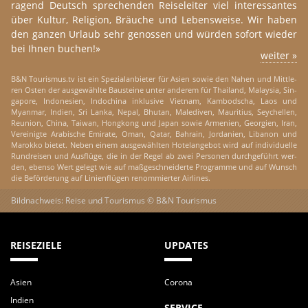
ra­gend Deutsch sp­rech­en­den Reisel­ei­ter viel in­teres­s­an­tes
über Kul­tur, Re­li­gi­on, Bräu­che und Le­bensweise. Wir haben
den gan­zen Ur­laub sehr ge­nos­sen und wür­den so­fort wie­der
bei Ihnen bu­chen!»
wei­ter »
B&N Tou­ris­mus.tv ist ein Spe­zi­al­an­bi­e­ter für Asien sowie den Nahen und Mitt­le­
ren Osten der aus­g­e­w­ähl­te Bau­s­tei­ne unter an­de­rem für Thai­land, Ma­lay­sia, Sin­
ga­po­re, In­do­ne­si­en, In­do­chi­na in­klu­si­ve Viet­nam, Kam­bo­dscha, Laos und
Myanmar, In­di­en, Sri Lanka, Nepal, Bhu­tan, Ma­le­di­ven, Mau­ri­ti­us, Sey­chel­len,
Reu­ni­on, China, Tai­wan, Hong­kong und Japan sowie Ar­me­ni­en, Ge­or­gi­en, Iran,
Ver­ei­nig­te Ara­bi­sche Emira­te, Oman, Qatar, Bah­rain, Jor­dani­en, Li­ba­non und
Ma­rok­ko bi­e­tet. Neben einem aus­g­e­w­ähl­ten Ho­te­lan­ge­bot wird auf in­di­vi­du­el­le
Run­dreis­en und Aus­flü­ge, die in der Regel ab zwei Per­so­nen durch­ge­führt wer­
den, eben­so Wert ge­legt wie auf maß­geschnei­der­te Pro­gram­me und auf Wunsch
die Be­för­d­er­ung auf Li­ni­en­flü­gen re­nom­mier­ter Air­li­nes.
Bildnachweis: Reise und Tourismus © B&N Tourismus
REISEZIELE
UPDATES
Asien
Corona
Indien
SERVICE