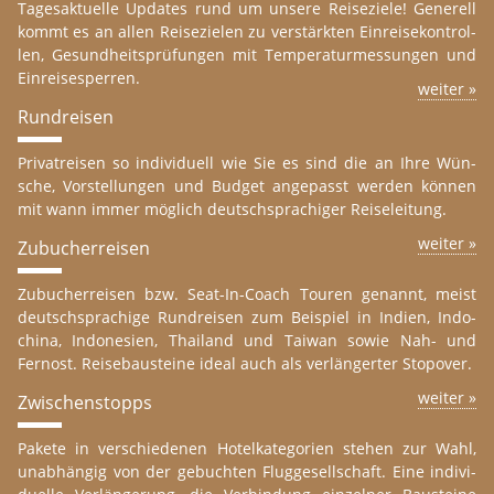
Ta­ges­ak­tu­el­le Up­dates rund um un­se­re Reis­e­zie­le! Ge­ne­rell
kommt es an allen Reis­e­zie­len zu ver­st­ärk­ten Ein­rei­se­kon­trol­
len, Ge­sund­heit­s­prü­fun­gen mit Tem­pe­ra­tur­mes­sun­gen und
Ein­reise­sper­ren.
wei­ter »
Run­dreis­en
Pri­va­t­reis­en so in­di­vi­du­ell wie Sie es sind die an Ihre Wün­
sche, Vor­stel­lun­gen und Bud­get an­ge­passt wer­den kön­nen
mit wann immer mög­lich deutsch­spra­chi­ger Reisel­ei­t­ung.
wei­ter »
Zu­bu­cher­reis­en
Zu­bu­cher­reis­en bzw. Seat-In-Coach Tou­ren ge­nannt, meist
deutsch­spra­chi­ge Run­dreis­en zum Bei­spiel in In­di­en, In­do­
chi­na, In­do­ne­si­en, Thai­land und Tai­wan sowie Nah- und
Fernost. Reise­bau­s­tei­ne ideal auch als ver­län­ger­ter Sto­po­ver.
wei­ter »
Zwi­schen­stopps
Pa­ke­te in ver­schie­de­nen Ho­tel­ka­te­go­ri­en ste­hen zur Wahl,
un­ab­hän­gig von der ge­buch­ten Flug­gesell­schaft. Eine in­di­vi­