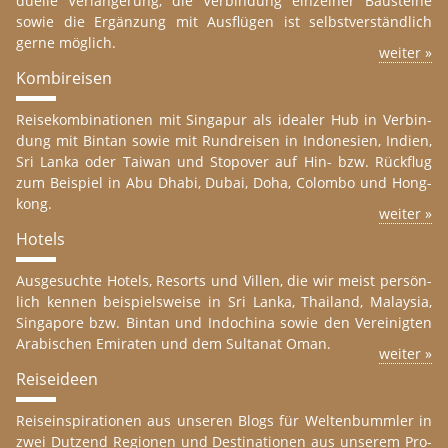
du­el­le Ver­län­ge­r­ung, die Ver­bin­dung ein­zel­ner Bau­s­tei­ne
sowie die Er­gänzung mit Aus­flü­gen ist selbst­ver­st­änd­lich
gerne mög­lich.
wei­ter »
Kom­bi­reis­en
Rei­se­kom­bi­na­tio­nen mit Sin­ga­pur als idea­ler Hub in Ver­bin­
dung mit Bin­tan sowie mit Run­dreis­en in In­do­ne­si­en, In­di­en,
Sri Lanka oder Tai­wan und Sto­po­ver auf Hin- bzw. Rück­flug
zum Bei­spiel in Abu Dhabi, Dubai, Doha, Co­lom­bo und Hong­
kong.
wei­ter »
Ho­tels
Aus­g­e­s­uch­te Ho­tels, Re­sorts und Vil­len, die wir meist per­sön­
lich ken­nen bei­spielsweise in Sri Lanka, Thai­land, Ma­lay­sia,
Sin­ga­po­re bzw. Bin­tan und In­do­chi­na sowie den Ver­ei­nig­ten
Ara­bi­schen Emira­ten und dem Sul­ta­nat Oman.
wei­ter »
Reis­ei­de­en
Reis­ein­spi­ra­tio­nen aus un­se­ren Blogs für Wel­ten­bumm­ler in
zwei Dut­zend Re­gio­nen und De­st­i­na­tio­nen aus un­se­rem Pro­