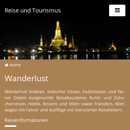
Reise und Tourismus
Home
Wan­der­lust
Wan­der­lust Arabi­en, In­di­scher Ozean, Süd­os­ta­si­en und Fer­
ner Osten! Aus­g­e­s­uch­te Reise­bau­s­tei­ne, Rund- und Zu­bu­
cher­reis­en, Ho­tels, Re­sorts und Vil­len sowie Trans­fers, Miet­
wa­gen mit Fah­rer und Aus­flü­ge mit li­zen­zier­ten Reisel­ei­tern.
Reis­ein­forma­tio­nen