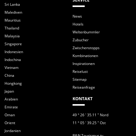
Sri Lanka
Malediven
News
Mauritius
Hotels
Thailand
Weltenbummler
Malaysia
Zubucher
Singapore
Zwischenstopps
Indonesien
Kombinationen
Indochina
Inspirationen
Vietnam
Reiselust
China
Sitemap
Hongkong
Reiseanfrage
Japan
KONTAKT
Arabien
Emirate
Oman
49 ° 26 ' 35.11 " Nord
Orient
11 ° 05 ' 39.25 " Ost
Jordanien
B&N Tourismus.tv