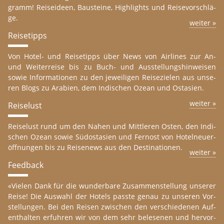
gramm! Reis­ei­de­en, Bau­s­tei­ne, High­lights und Reise­vor­schlä­
ge.
wei­ter »
Rei­s­e­tipps
Von Ho­tel- und Rei­s­e­tipps über News von Air­li­nes zur An-
und Wei­ter­reise bis zu Buch- und Auss­tel­lungshin­wei­sen
sowie In­forma­tio­nen zu den je­wei­li­gen Reis­e­zie­len aus un­se­
ren Blogs zu Arabi­en, dem In­di­schen Ozean und Os­ta­si­en.
wei­ter »
Reisel­ust
Reisel­ust rund um den Nahen und Mitt­le­ren Osten, den In­di­
schen Ozean sowie Süd­os­ta­si­en und Fernost von Ho­tel­neu­er­
öff­nun­gen bis zu Reis­e­news aus den De­st­i­na­tio­nen.
wei­ter »
Feed­back
«Vie­len Dank für die wun­der­ba­re Zu­sam­men­stel­lung un­serer
Reise! Die Aus­wahl der Ho­tels pass­te genau zu un­se­ren Vor­
stel­lun­gen. Bei den Reis­en zwi­schen den ver­schie­de­nen Auf­
ent­hal­ten er­fuh­ren wir von dem sehr be­le­se­nen und her­vor­